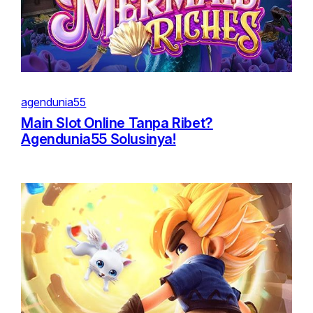
agendunia55
Main Slot Online Tanpa Ribet?
Agendunia55 Solusinya!