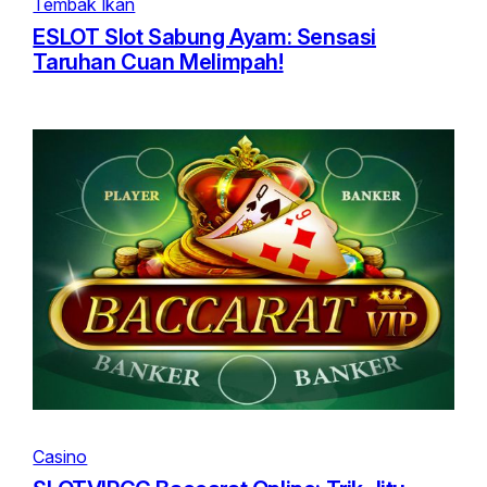
Tembak Ikan
ESLOT Slot Sabung Ayam: Sensasi
Taruhan Cuan Melimpah!
Casino