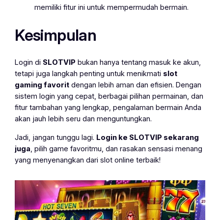
memiliki fitur ini untuk mempermudah bermain.
Kesimpulan
Login di
SLOTVIP
bukan hanya tentang masuk ke akun,
tetapi juga langkah penting untuk menikmati
slot
gaming favorit
dengan lebih aman dan efisien. Dengan
sistem login yang cepat, berbagai pilihan permainan, dan
fitur tambahan yang lengkap, pengalaman bermain Anda
akan jauh lebih seru dan menguntungkan.
Jadi, jangan tunggu lagi.
Login ke SLOTVIP sekarang
juga
, pilih game favoritmu, dan rasakan sensasi menang
yang menyenangkan dari slot online terbaik!