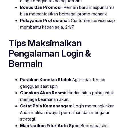
dijaga dengan teknologi terbaru.
Bonus dan Promosi:
Pemain baru maupun lama
bisa memanfaatkan berbagai promo menarik.
Pelayanan Profesional:
Customer service siap
membantu kapan saja, 24/7.
Tips Maksimalkan
Pengalaman Login &
Bermain
Pastikan Koneksi Stabil:
Agar tidak terjadi
gangguan saat spin.
Gunakan Akun Resmi:
Hindari situs palsu untuk
menjaga keamanan akun.
Catat Pola Kemenangan:
Login memungkinkan
Anda melihat riwayat permainan dan mengatur
strategi.
Manfaatkan Fitur Auto Spin:
Beberapa slot