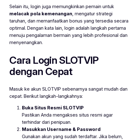
Selain itu, login juga memungkinkan pemain untuk
melacak pola kemenangan
, mengatur strategi
taruhan, dan memanfaatkan bonus yang tersedia secara
optimal. Dengan kata lain, login adalah langkah pertama
menuju pengalaman bermain yang lebih profesional dan
menyenangkan.
Cara Login SLOTVIP
dengan Cepat
Masuk ke akun SLOTVIP sebenarnya sangat mudah dan
cepat. Berikut langkah-langkahnya:
Buka Situs Resmi SLOTVIP
Pastikan Anda mengakses situs resmi agar
terhindar dari penipuan.
Masukkan Username & Password
Gunakan akun yang sudah terdaftar. Jika belum,