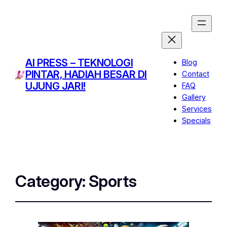
AI PRESS – TEKNOLOGI
Blog
PINTAR, HADIAH BESAR DI
Contact
UJUNG JARI!
FAQ
Gallery
Services
Specials
Category:
Sports