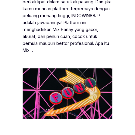
berkali lipat dalam satu kali pasang. Dan jika
kamu mencari platform terpercaya dengan
peluang menang tinggi, INDOWIN88JP
adalah jawabannya! Platform ini
menghadirkan Mix Parlay yang gacor,
akurat, dan penuh cuan, cocok untuk
pemula maupun bettor profesional. Apa Itu
Mix…