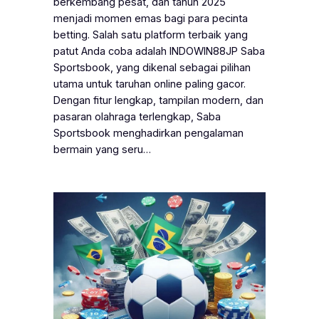
berkembang pesat, dan tahun 2025
menjadi momen emas bagi para pecinta
betting. Salah satu platform terbaik yang
patut Anda coba adalah INDOWIN88JP Saba
Sportsbook, yang dikenal sebagai pilihan
utama untuk taruhan online paling gacor.
Dengan fitur lengkap, tampilan modern, dan
pasaran olahraga terlengkap, Saba
Sportsbook menghadirkan pengalaman
bermain yang seru…