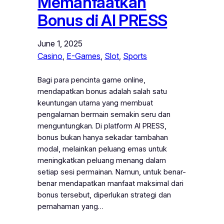
Memanfaatkan
Bonus di AI PRESS
June 1, 2025
Casino
, 
E-Games
, 
Slot
, 
Sports
Bagi para pencinta game online,
mendapatkan bonus adalah salah satu
keuntungan utama yang membuat
pengalaman bermain semakin seru dan
menguntungkan. Di platform AI PRESS,
bonus bukan hanya sekadar tambahan
modal, melainkan peluang emas untuk
meningkatkan peluang menang dalam
setiap sesi permainan. Namun, untuk benar-
benar mendapatkan manfaat maksimal dari
bonus tersebut, diperlukan strategi dan
pemahaman yang…