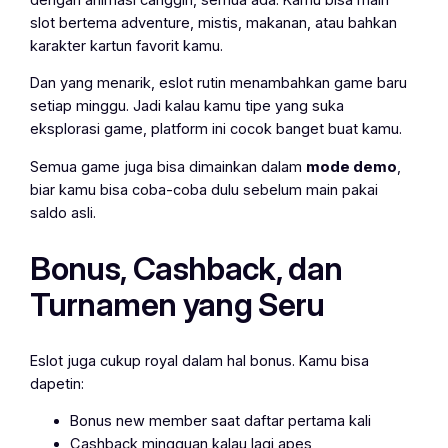
slot bertema adventure, mistis, makanan, atau bahkan
karakter kartun favorit kamu.
Dan yang menarik, eslot rutin menambahkan game baru
setiap minggu. Jadi kalau kamu tipe yang suka
eksplorasi game, platform ini cocok banget buat kamu.
Semua game juga bisa dimainkan dalam
mode demo
,
biar kamu bisa coba-coba dulu sebelum main pakai
saldo asli.
Bonus, Cashback, dan
Turnamen yang Seru
Eslot juga cukup royal dalam hal bonus. Kamu bisa
dapetin:
Bonus new member saat daftar pertama kali
Cashback mingguan kalau lagi apes