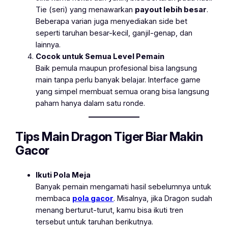
Tie (seri) yang menawarkan
payout lebih besar
.
Beberapa varian juga menyediakan side bet
seperti taruhan besar-kecil, ganjil-genap, dan
lainnya.
Cocok untuk Semua Level Pemain
Baik pemula maupun profesional bisa langsung
main tanpa perlu banyak belajar. Interface game
yang simpel membuat semua orang bisa langsung
paham hanya dalam satu ronde.
Tips Main Dragon Tiger Biar Makin
Gacor
Ikuti Pola Meja
Banyak pemain mengamati hasil sebelumnya untuk
membaca
pola gacor
. Misalnya, jika Dragon sudah
menang berturut-turut, kamu bisa ikuti tren
tersebut untuk taruhan berikutnya.