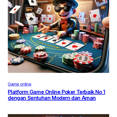
Game online
Platform Game Online Poker Terbaik No 1
dengan Sentuhan Modern dan Aman