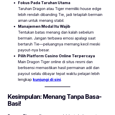
Fokus Pada Taruhan Utama
Taruhan Dragon atau Tiger memiliki house edge
lebih rendah dibanding Tie, jadi tetaplah bermain
aman untuk menang stabil.
Manajemen Modal Itu Wajib
Tentukan batas menang dan kalah sebelum
bermain. Jangan terbawa emosi apalagi saat
bertaruh Tie—peluangnya memang kecil meski
payout-nya besar.
Pilih Platform Casino Online Terpercaya
Main Dragon Tiger online di situs resmi dan
berlisensi memastikan hasil permainan adil dan
payout selalu dibayar tepat waktu pelajari lebih
lengkap
kunjungi di sini
.
Kesimpulan: Menang Tanpa Basa-
Basi!