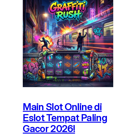
Main Slot Online di
Eslot Tempat Paling
Gacor 2026!