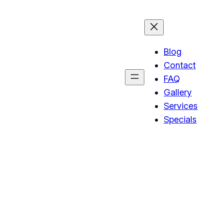
Blog
Contact
FAQ
Gallery
Services
Specials