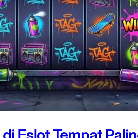
 di Eslot Tempat Pali