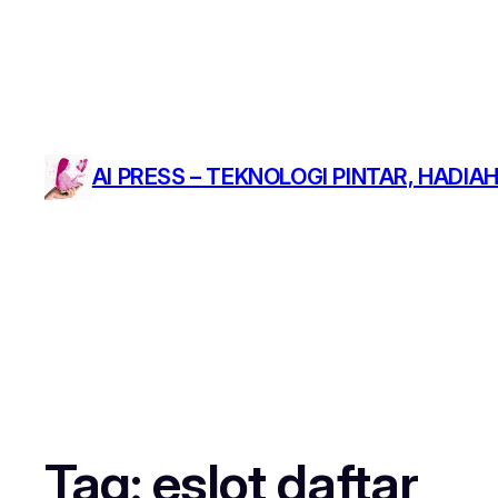
AI PRESS – TEKNOLOGI PINTAR, HADIAH
Tag:
eslot daftar