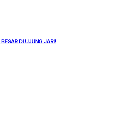
 BESAR DI UJUNG JARI!