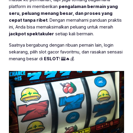
platform ini memberikan
pengalaman bermain yang
seru, peluang menang besar, dan proses yang
cepat tanpa ribet
. Dengan memahami panduan praktis
ini, Anda bisa memaksimalkan peluang untuk meraih
jackpot spektakuler
setiap kali bermain.
Saatnya bergabung dengan ribuan pemain lain, login
sekarang, pilih slot gacor favoritmu, dan rasakan sensasi
menang besar di
ESLOT
! 🎰🔥💰