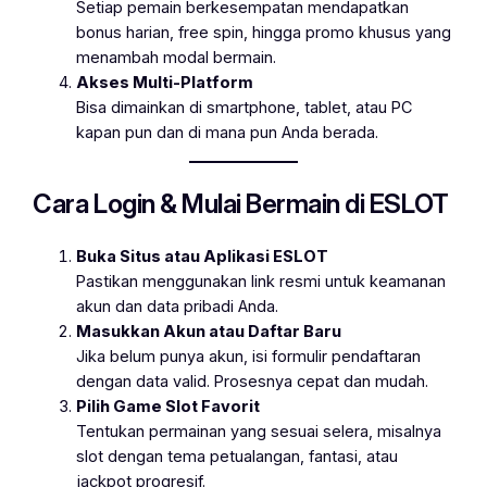
Setiap pemain berkesempatan mendapatkan
bonus harian, free spin, hingga promo khusus yang
menambah modal bermain.
Akses Multi-Platform
Bisa dimainkan di smartphone, tablet, atau PC
kapan pun dan di mana pun Anda berada.
Cara Login & Mulai Bermain di ESLOT
Buka Situs atau Aplikasi ESLOT
Pastikan menggunakan link resmi untuk keamanan
akun dan data pribadi Anda.
Masukkan Akun atau Daftar Baru
Jika belum punya akun, isi formulir pendaftaran
dengan data valid. Prosesnya cepat dan mudah.
Pilih Game Slot Favorit
Tentukan permainan yang sesuai selera, misalnya
slot dengan tema petualangan, fantasi, atau
jackpot progresif.